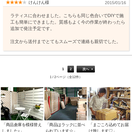
けんけん様
2015/01/16
ラティスに合わせました。こちらも同じ色合いでDIYで施
工も簡単にできました。質感もよく今の作業が終わったら
追加で発注予定です。
注文から送付までとてもスムーズで連絡も親切でした。
1
2
次へ
1 / 2ページ（全12件）
「商品倉庫を模様替え
「商品はラックに並べ
「まごころ込めてお届
しました♪」
られています☆」
け致します♡」