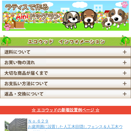
☆ エコウッドの新着設置例ページ ☆
Ｎｏ.６２９
お庭周囲に設置した人工木目隠しフェンス＆人工木ウ