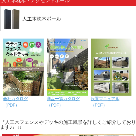
人工木枕木・アクセントポール
会社カタログ
商品一覧カタログ
設置マニュアル
（PDF）
（PDF）
（PDF）
『人工木フェンスやデッキの施工風景を詳しくご紹介しており
ます♪』↓↓