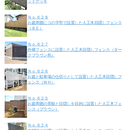
ッドデッキ
Ｎｏ.６２８
お庭周囲にコの字型で設置した人工木目隠しフェンス
（ＢＥ）
Ｎｏ.６２７
外構フェンスに設置した人工木目隠しフェンス（ダー
クブラウン色）
Ｎｏ.６２６
お庭と駐車場の仕切りとして設置した人工木目隠しフ
ェンス（ＷＨ）
Ｎｏ.６２５
お庭周囲の景観と目隠しを目的に設置した人工木フェ
ンス（ブラウン）
Ｎｏ.６２４