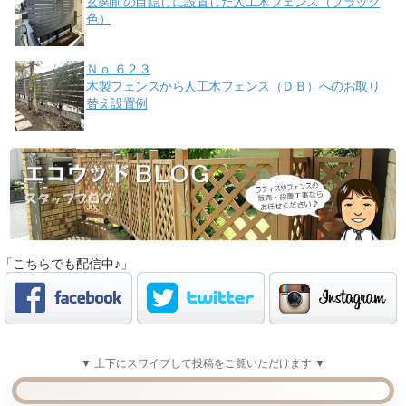
玄関前の目隠しに設置した人工木フェンス（ブラック
色）
Ｎｏ.６２３
木製フェンスから人工木フェンス（ＤＢ）へのお取り
替え設置例
「こちらでも配信中♪」
▼ 上下にスワイプして投稿をご覧いただけます ▼