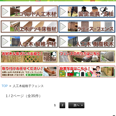
TOP
>
人工木縦格子フェンス
1 / 2ページ
（全35件）
1
2
次へ