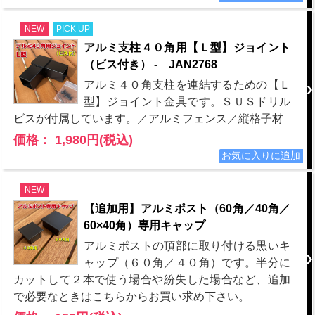
NEW
PICK UP
アルミ支柱４０角用【Ｌ型】ジョイント
（ビス付き） - JAN2768
アルミ４０角支柱を連結するための【Ｌ
型】ジョイント金具です。ＳＵＳドリル
ビスが付属しています。／アルミフェンス／縦格子材
価格： 1,980円(税込)
NEW
【追加用】アルミポスト（60角／40角／
60×40角）専用キャップ
アルミポストの頂部に取り付ける黒いキ
ャップ（６０角／４０角）です。半分に
カットして２本で使う場合や紛失した場合など、追加
で必要なときはこちらからお買い求め下さい。