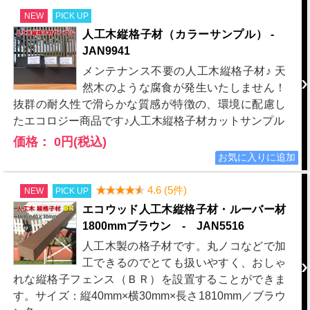
NEW
PICK UP
人工木縦格子材（カラーサンプル） -
JAN9941
メンテナンス不要の人工木縦格子材♪ 天
然木のような腐食が発生いたしません！
抜群の耐久性で滑らかな質感が特徴の、環境に配慮し
たエコロジー商品です♪人工木縦格子材カットサンプル
価格： 0円(税込)
4.6 (5件)
NEW
PICK UP
エコウッド人工木縦格子材・ルーバー材
1800mmブラウン - JAN5516
人工木製の格子材です。丸ノコなどで加
工できるのでとても扱いやすく、おしゃ
れな縦格子フェンス（ＢＲ）を設置することができま
す。サイズ：縦40mm×横30mm×長さ1810mm／ブラウ