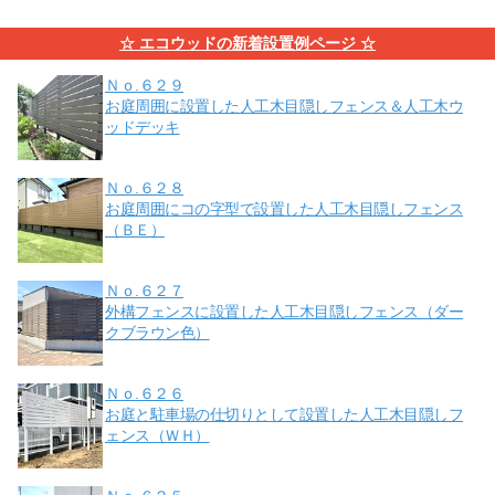
☆ エコウッドの新着設置例ページ ☆
Ｎｏ.６２９
お庭周囲に設置した人工木目隠しフェンス＆人工木ウ
ッドデッキ
Ｎｏ.６２８
お庭周囲にコの字型で設置した人工木目隠しフェンス
（ＢＥ）
Ｎｏ.６２７
外構フェンスに設置した人工木目隠しフェンス（ダー
クブラウン色）
Ｎｏ.６２６
お庭と駐車場の仕切りとして設置した人工木目隠しフ
ェンス（ＷＨ）