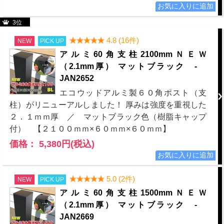
3位
4.8 (16件)
NEW
PICK UP
アルミ60角支柱2100mmＮＥＷ
（2.1mm厚） マットブラック -
JAN2652
エコウッドアルミ製６０角ポスト（支
柱）がリニューアルしました！ 厚みは強度を重視した
２．１ｍｍ厚 ／ マットブラック色（樹脂キャップ
付） 【２１００ｍｍ×６０ｍｍ×６０ｍｍ】
価格： 5,380円(税込)
5.0 (2件)
NEW
PICK UP
アルミ60角支柱1500mmＮＥＷ
（2.1mm厚） マットブラック -
JAN2669