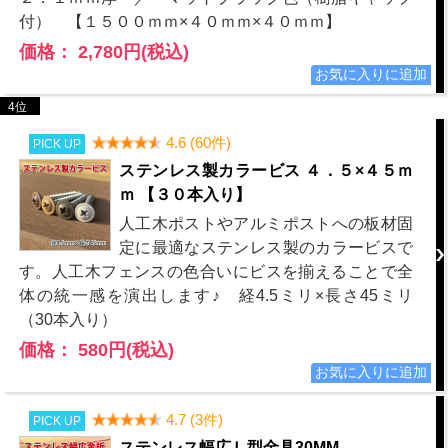
付） 【１５００ｍｍ×４０ｍｍ×４０ｍｍ】
価格： 2,780円(税込)
4位
4.6 (60件)
PICK UP
ステンレス製カラービス ４．５×４５ｍ
ｍ 【３０本入り】
人工木ポストやアルミポストへの板材固
定に最適なステンレス製のカラービスで
す。人工木フェンスの色合いにビスを揃えることで全
体の統一感を演出します♪ 経4.5ミリ×長さ45ミリ
（30本入り）
価格： 580円(税込)
4.7 (3件)
PICK UP
ステンレス幅広Ｌ型金具30MM