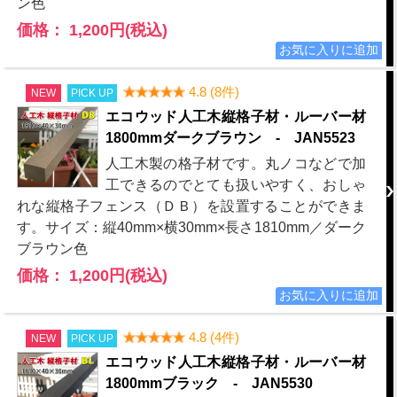
ン色
価格： 1,200円(税込)
4.8 (8件)
NEW
PICK UP
エコウッド人工木縦格子材・ルーバー材
1800mmダークブラウン - JAN5523
人工木製の格子材です。丸ノコなどで加
工できるのでとても扱いやすく、おしゃ
れな縦格子フェンス（ＤＢ）を設置することができま
す。サイズ：縦40mm×横30mm×長さ1810mm／ダーク
ブラウン色
価格： 1,200円(税込)
4.8 (4件)
NEW
PICK UP
エコウッド人工木縦格子材・ルーバー材
1800mmブラック - JAN5530