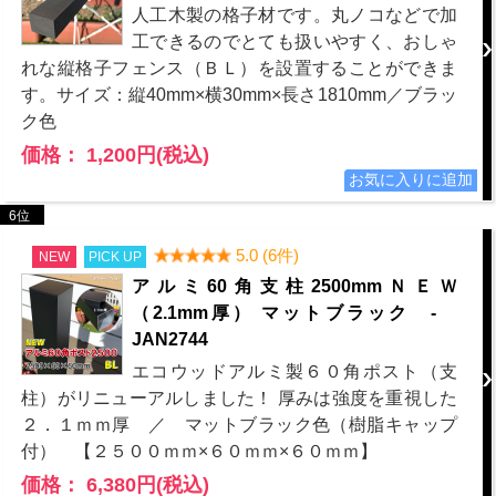
人工木製の格子材です。丸ノコなどで加
工できるのでとても扱いやすく、おしゃ
れな縦格子フェンス（ＢＬ）を設置することができま
す。サイズ：縦40mm×横30mm×長さ1810mm／ブラッ
ク色
価格： 1,200円(税込)
6位
5.0 (6件)
NEW
PICK UP
アルミ60角支柱2500mmＮＥＷ
（2.1mm厚） マットブラック -
JAN2744
エコウッドアルミ製６０角ポスト（支
柱）がリニューアルしました！ 厚みは強度を重視した
２．１ｍｍ厚 ／ マットブラック色（樹脂キャップ
付） 【２５００ｍｍ×６０ｍｍ×６０ｍｍ】
価格： 6,380円(税込)