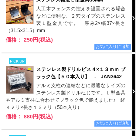
人工木フェンスの控えを設置される場合
などに便利な、２穴タイプのステンレス
製Ｌ型金具です。 厚み2×幅37×長さ
（31.5×31.5）mm
価格： 250円(税込)
PICK UP
ステンレス製ドリルビス４×１３ｍｍ ブ
ラック色【５０本入り】 - JAN3642
アルミ支柱の連結などに最適なサイズの
ステンレス製ドリルねじです。Ｌ型金具
やアルミ支柱に合わせてブラック色で揃えました♪ 経
４ミリ×長さ１３ミリ（50本入り）
価格： 880円(税込)