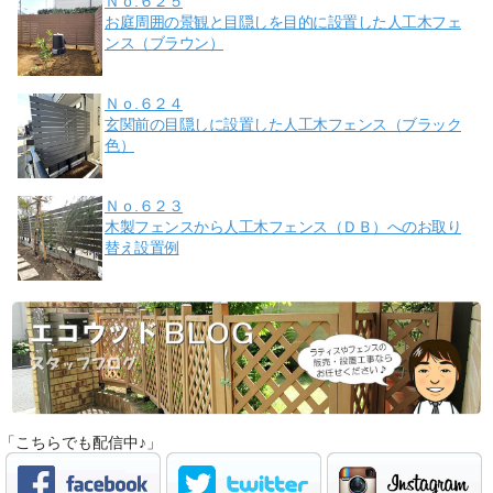
Ｎｏ.６２５
お庭周囲の景観と目隠しを目的に設置した人工木フェ
ンス（ブラウン）
Ｎｏ.６２４
玄関前の目隠しに設置した人工木フェンス（ブラック
色）
Ｎｏ.６２３
木製フェンスから人工木フェンス（ＤＢ）へのお取り
替え設置例
「こちらでも配信中♪」