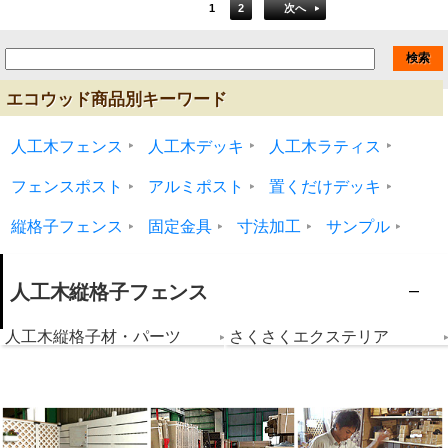
1
2
次へ
エコウッド商品別キーワード
人工木フェンス
人工木デッキ
人工木ラティス
フェンスポスト
アルミポスト
置くだけデッキ
縦格子フェンス
固定金具
寸法加工
サンプル
人工木縦格子フェンス
人工木縦格子材・パーツ
さくさくエクステリア