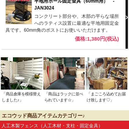
平地用ポール固定金具（60mm用） -
JAN3024
コンクリート部分や、木部の平らな場所
へのラティス設置に最適な平地用固定金
具です。60mm角のポストにお使いいただけます。
価格:1,380円(税込)
「商品倉庫を模様替え
「商品はラックに並べ
「まごころ込めてお届
しました♪」
られています☆」
け致します♡」
エコウッド商品アイテムカテゴリー♪
人工木製フェンス（人工木材・支柱・固定金具）