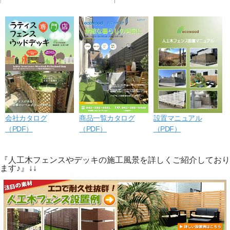
会社カタログ
商品一覧カタログ
設置マニュアル
（PDF）
（PDF）
（PDF）
『人工木フェンスやデッキの施工風景を詳しくご紹介しており
ます♪』↓↓