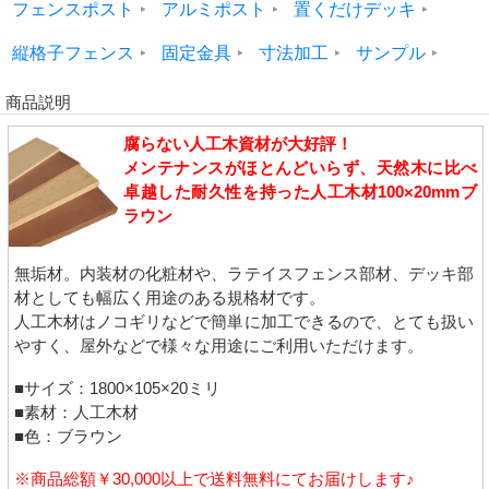
フェンスポスト
アルミポスト
置くだけデッキ
縦格子フェンス
固定金具
寸法加工
サンプル
商品説明
腐らない人工木資材が大好評！
メンテナンスがほとんどいらず、天然木に比べ
卓越した耐久性を持った人工木材100×20mmブ
ラウン
無垢材。内装材の化粧材や、ラテイスフェンス部材、デッキ部
材としても幅広く用途のある規格材です。
人工木材はノコギリなどで簡単に加工できるので、とても扱い
やすく、屋外などで様々な用途にご利用いただけます。
■サイズ：1800×105×20ミリ
■素材：人工木材
■色：ブラウン
※商品総額￥30,000以上で送料無料にてお届けします♪