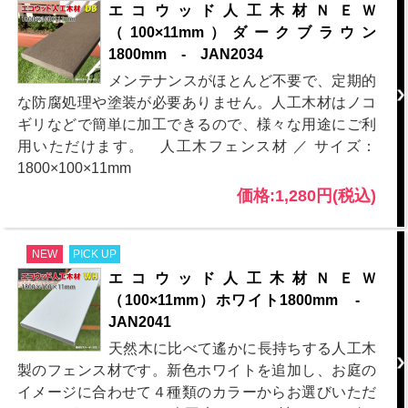
エコウッド人工木材ＮＥＷ
（100×11mm）ダークブラウン
1800mm - JAN2034
メンテナンスがほとんど不要で、定期的
な防腐処理や塗装が必要ありません。人工木材はノコ
ギリなどで簡単に加工できるので、様々な用途にご利
用いただけます。 人工木フェンス材 ／ サイズ：
1800×100×11mm
価格:1,280円(税込)
NEW
PICK UP
エコウッド人工木材ＮＥＷ
（100×11mm）ホワイト1800mm -
JAN2041
天然木に比べて遙かに長持ちする人工木
製のフェンス材です。新色ホワイトを追加し、お庭の
イメージに合わせて４種類のカラーからお選びいただ