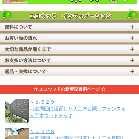
☆ エコウッドの新着設置例ページ ☆
Ｎｏ.６２９
お庭周囲に設置した人工木目隠しフェンス＆
人工木ウッドデッキ
Ｎｏ.６２８
お庭周囲にコの字型で設置した人工木目隠し