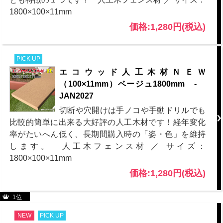
1800×100×11mm
価格:1,280円(税込)
PICK UP
エコウッド人工木材ＮＥＷ
（100×11mm）ベージュ1800mm -
JAN2027
切断や穴開けは手ノコや手動ドリルでも
比較的簡単に出来る大好評の人工木材です！経年変化
率がたいへん低く、長期間購入時の「姿・色」を維持
します。 人工木フェンス材 ／ サイズ：
1800×100×11mm
価格:1,280円(税込)
1位
NEW
PICK UP