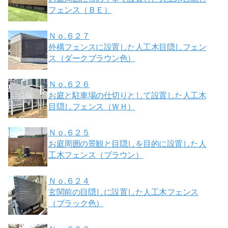
フェンス（ＢＥ）
Ｎｏ.６２７
外構フェンスに設置した人工木目隠しフェン
ス（ダークブラウン色）
Ｎｏ.６２６
お庭と駐車場の仕切りとして設置した人工木
目隠しフェンス（ＷＨ）
Ｎｏ.６２５
お庭周囲の景観と目隠しを目的に設置した人
工木フェンス（ブラウン）
Ｎｏ.６２４
玄関前の目隠しに設置した人工木フェンス
（ブラック色）