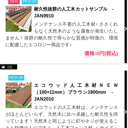
NEW
PICK UP
耐久性抜群の人工木カットサンプル -
JAN9910
メンテナンス不要の人工木材♪ ささくれ
もなく天然木のような腐食が発生いたし
ません！抜群の耐久性で滑らかな質感が特徴の、環境
に配慮したエコロジー商品です♪
価格:0円(税込)
2位
PICK UP
エコウッド人工木材ＮＥＷ
（100×11mm）ブラウン1800mm -
JAN2010
エコウッドの人工木材は、メンテナンス
がほとんどいらず、天然木に比べ卓越した耐久性を誇
っています！天然木と同じように釘やネジが使えるこ
とも特徴の１つです！ 人工木フェンス材 ／ サイズ：