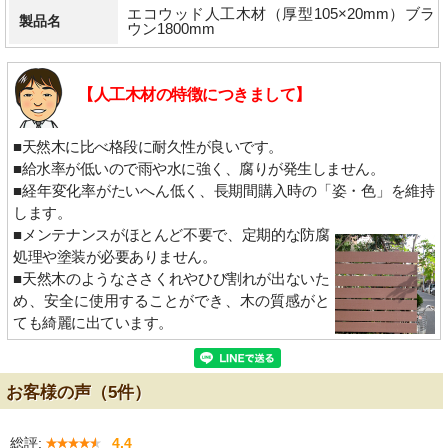
エコウッド人工木材（厚型105×20mm）ブラ
製品名
ウン1800mm
【人工木材の特徴につきまして】
■天然木に比べ格段に耐久性が良いです。
■給水率が低いので雨や水に強く、腐りが発生しません。
■経年変化率がたいへん低く、長期間購入時の「姿・色」を維持
します。
■メンテナンスがほとんど不要で、定期的な防腐
処理や塗装が必要ありません。
■天然木のようなささくれやひび割れが出ないた
め、安全に使用することができ、木の質感がと
ても綺麗に出ています。
お客様の声（5件）
総評:
4.4