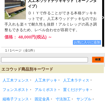
人工木ウッドデッキキット（オープンタ
イプ）
ＤＩＹで作ることができる本格デッキキ
ットです。人工木ウッドデッキなのでお
手入れも楽々で耐久性も抜群！アルミレッグの高さ調
整もできるため、レベル合わせが容易です。
価格： 48,000円(税込)
～
1 / 1ページ
（全1件）
エコウッド商品別キーワード
人工木フェンス
人工木デッキ
人工木ラティス
フェンスポスト
アルミポスト
置くだけデッキ
縦格子フェンス
固定金具
寸法加工
サンプル