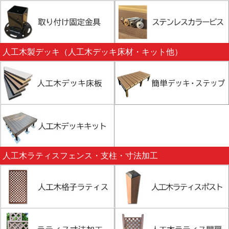
人工木製デッキ（人工木デッキ床材・キット他）
人工木ラティスフェンス・支柱・寸法加工