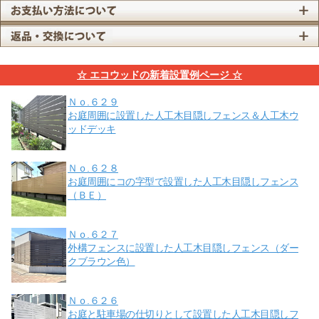
☆ エコウッドの新着設置例ページ ☆
Ｎｏ.６２９
お庭周囲に設置した人工木目隠しフェンス＆人工木ウ
ッドデッキ
Ｎｏ.６２８
お庭周囲にコの字型で設置した人工木目隠しフェンス
（ＢＥ）
Ｎｏ.６２７
外構フェンスに設置した人工木目隠しフェンス（ダー
クブラウン色）
Ｎｏ.６２６
お庭と駐車場の仕切りとして設置した人工木目隠しフ