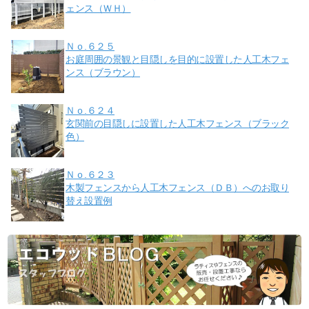
ェンス（ＷＨ）
Ｎｏ.６２５
お庭周囲の景観と目隠しを目的に設置した人工木フェ
ンス（ブラウン）
Ｎｏ.６２４
玄関前の目隠しに設置した人工木フェンス（ブラック
色）
Ｎｏ.６２３
木製フェンスから人工木フェンス（ＤＢ）へのお取り
替え設置例