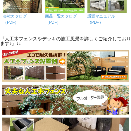
会社カタログ
商品一覧カタログ
設置マニュアル
（PDF）
（PDF）
（PDF）
『人工木フェンスやデッキの施工風景を詳しくご紹介しており
ます♪』↓↓