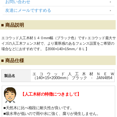
お問い合わせ
友達にメールですすめる
■ 商品説明
エコウッド人工木材１４０mm幅（ブラック色）です♪ エコウッド最大サ
イズの人工木フェンス材で、より重厚感のあるフェンス設置をご希望の
場合などにおすすめです。【2000×140×15mm／ＢＬ】
■ 商品仕様
エコウッド人工木材ＮＥＷ
製品名
（140×15×2000mm） ブラック - JAN4854
【人工木材の特徴につきまして】
■天然木に比べ格段に耐久性が良いです。
■吸水率が低いので雨や水に強く、腐りが発生しません。