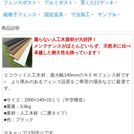
フェンスポスト
アルミポスト
置くだけデッキ
縦格子フェンス
固定金具
寸法加工
サンプル
商品説明
腐らない人工木資材が大好評！
メンテナンスがほとんどいらず、天然木に比べ
卓越した耐久性を誇っています！
エコウッド人工木材、最大幅140mmのＮＥＷフェンス材です
♪ より厚みのあるフェンス設置をご希望の場合などに最適で
す。
■サイズ：2000×140×15ミリ（中空構造）
■重量：3.6kg
■素材：人工木材（二層タイプ）
■色：ブラック
※キャップは別売りです。