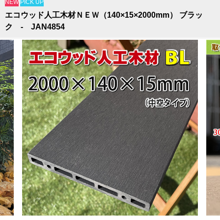
NEW
PICK UP
エコウッド人工木材ＮＥＷ（140×15×2000mm） ブラッ
ク - JAN4854