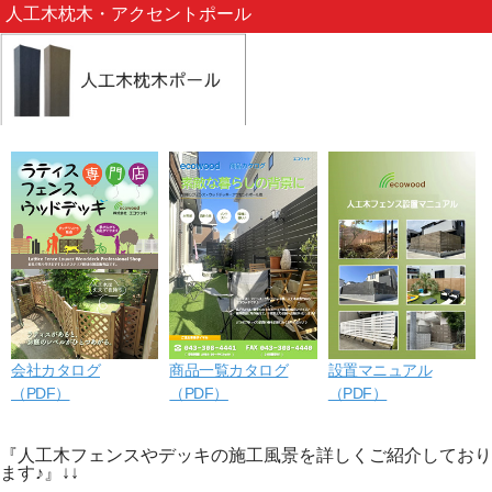
人工木枕木・アクセントポール
会社カタログ
商品一覧カタログ
設置マニュアル
（PDF）
（PDF）
（PDF）
『人工木フェンスやデッキの施工風景を詳しくご紹介しており
ます♪』↓↓