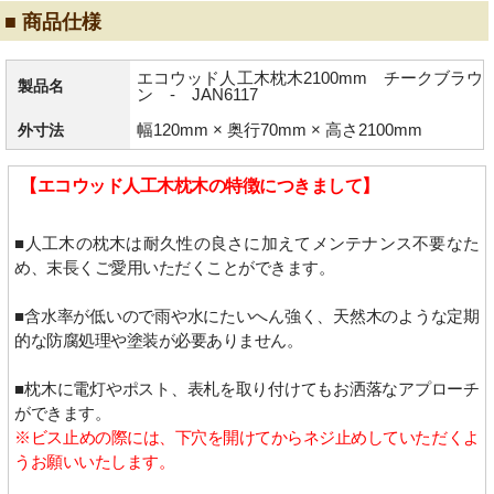
■ 商品仕様
エコウッド人工木枕木2100mm チークブラウ
製品名
ン - JAN6117
幅120mm × 奥行70mm × 高さ2100mm
外寸法
【エコウッド人工木枕木の特徴につきまして】
■人工木の枕木は耐久性の良さに加えてメンテナンス不要なた
め、末長くご愛用いただくことができます。
■含水率が低いので雨や水にたいへん強く、天然木のような定期
的な防腐処理や塗装が必要ありません。
■枕木に電灯やポスト、表札を取り付けてもお洒落なアプローチ
ができます。
※ビス止めの際には、下穴を開けてからネジ止めしていただくよ
うお願いいたします。