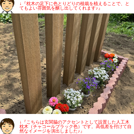
↓『枕木の足下に色とりどりの植栽を植えることで、と
てもよい雰囲気を醸し出してくれます♪』
↓『こちらは玄関脇のアクセントとして設置した人工木
枕木（チャコールブラック色）です。高低差を付けて自
然なイメージを演出しました♪』