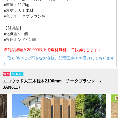
■重量：11.7kg
■素材：人工木材
■色：チークブラウン色
【付属品】
■化粧蓋×１個
■専用ボンド×１個
※商品総額￥30,000以上で送料無料にてお届けします♪
→取り付けにご不安なお客様、設置工事もお受けしております
♪
NEW
PICK UP
エコウッド人工木枕木2100mm チークブラウン -
JAN6117