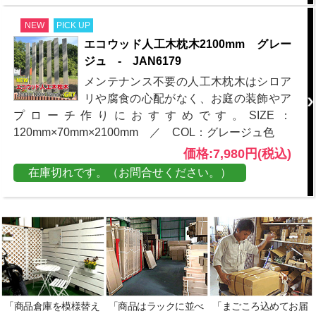
NEW
PICK UP
エコウッド人工木枕木2100mm グレー
ジュ - JAN6179
メンテナンス不要の人工木枕木はシロア
リや腐食の心配がなく、お庭の装飾やア
プローチ作りにおすすめです。SIZE：
120mm×70mm×2100mm ／ COL：グレージュ色
価格:7,980円(税込)
在庫切れです。（お問合せください。）
「商品倉庫を模様替え
「商品はラックに並べ
「まごころ込めてお届