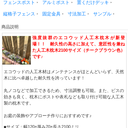
フェンスポスト
アルミポスト
置くだけデッキ
縦格子フェンス
固定金具
寸法加工
サンプル
商品説明
強度抜群のエコウッド人工木枕木が新登
場！！ 耐久性の高さに加えて、意匠性を兼ね
た人工木枕木2100サイズ（チークブラウン色）
です♪
エコウッドの人工木材はメンテナンスがほとんどいらず、天然
木に比べ卓越した耐久性を誇っています！
丸ノコなどで加工できるため、寸法調整も可能。また、ビスの
効きも良く、枕木にポストや表札なども取り付け可能な人工木
製の枕木です。
お庭の装飾やアプローチ作りにおすすめです♪
■サイズ：幅120×厚み70×長さ2100ミリ