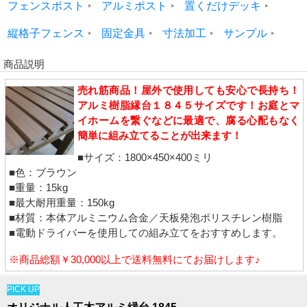
フェンスポスト
アルミポスト
置くだけデッキ
縦格子フェンス
固定金具
寸法加工
サンプル
商品説明
売れ筋商品！屋外で使用しても安心で長持ち！
アルミ樹脂縁台１８４５サイズです！お庭とマ
イホームを繋ぐなどに最適で、腐る心配もなく
簡単に組み立てることが出来ます！
■サイズ：1800×450×400ミリ
■色：ブラウン
■重量：15kg
■最大耐用重量：150kg
■材質：本体アルミニウム合金／天板発泡ポリスチレン樹脂
■電動ドライバーを使用しての組み立てをおすすめします。
※商品総額￥30,000以上で送料無料にてお届けします♪
PICK UP