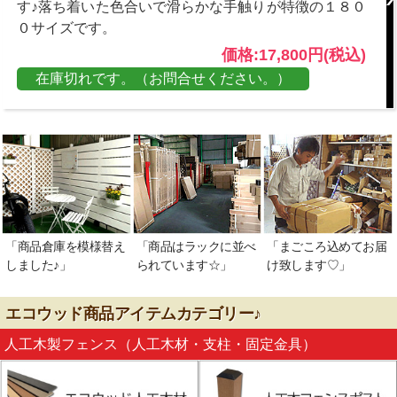
す♪落ち着いた色合いで滑らかな手触りが特徴の１８０
０サイズです。
価格:17,800円(税込)
在庫切れです。（お問合せください。）
「商品倉庫を模様替え
「商品はラックに並べ
「まごころ込めてお届
しました♪」
られています☆」
け致します♡」
エコウッド商品アイテムカテゴリー♪
人工木製フェンス（人工木材・支柱・固定金具）