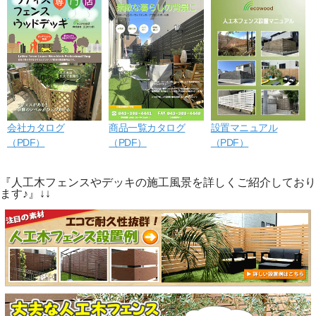
会社カタログ
商品一覧カタログ
設置マニュアル
（PDF）
（PDF）
（PDF）
『人工木フェンスやデッキの施工風景を詳しくご紹介しており
ます♪』↓↓