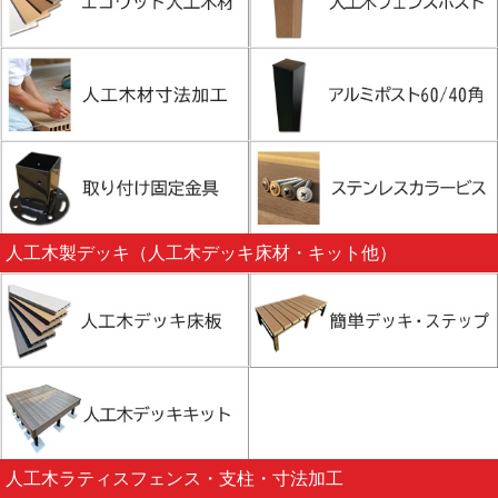
人工木製デッキ（人工木デッキ床材・キット他）
人工木ラティスフェンス・支柱・寸法加工