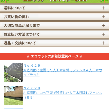
☆ エコウッドの新着設置例ページ ☆
Ｎｏ.６２９
お庭周囲に設置した人工木目隠しフェンス＆人工木ウ
ッドデッキ
Ｎｏ.６２８
お庭周囲にコの字型で設置した人工木目隠しフェンス
（ＢＥ）