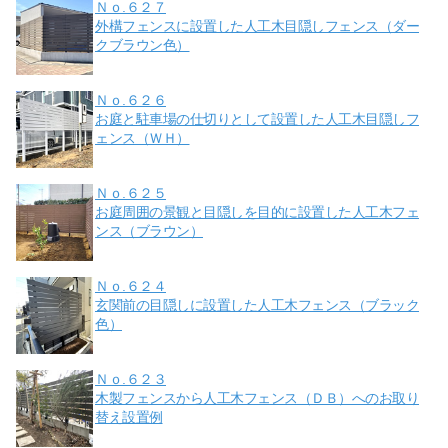
Ｎｏ.６２７
外構フェンスに設置した人工木目隠しフェンス（ダー
クブラウン色）
Ｎｏ.６２６
お庭と駐車場の仕切りとして設置した人工木目隠しフ
ェンス（ＷＨ）
Ｎｏ.６２５
お庭周囲の景観と目隠しを目的に設置した人工木フェ
ンス（ブラウン）
Ｎｏ.６２４
玄関前の目隠しに設置した人工木フェンス（ブラック
色）
Ｎｏ.６２３
木製フェンスから人工木フェンス（ＤＢ）へのお取り
替え設置例