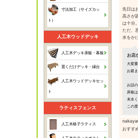
先日は
寸法加工（サイズカッ
高さが
ト）
は十分
ただ、
人工木ウッドデッキ
水をか
人工木デッキ床板・幕板
お店
大変重
置くだけデッキ・縁台
お庭ま
人工木ウッドデッキセッ
お話の
ト
床板は
末永く
この度
ラティスフェンス
nakay
人工木格子ラティス
おすす