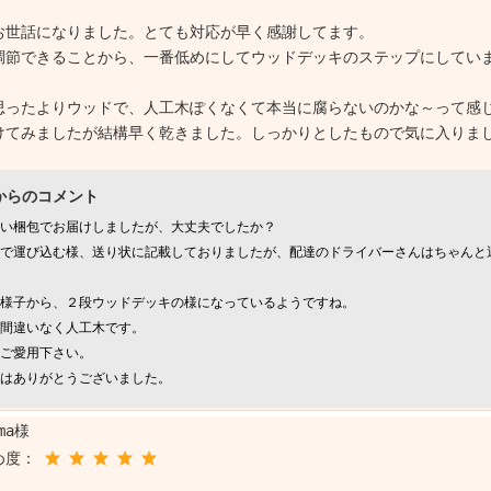
お世話になりました。とても対応が早く感謝してます。
調節できることから、一番低めにしてウッドデッキのステップにしてい
。
思ったよりウッドで、人工木ぽくなくて本当に腐らないのかな～って感
けてみましたが結構早く乾きました。しっかりとしたもので気に入りま
からのコメント
い梱包でお届けしましたが、大丈夫でしたか？
で運び込む様、送り状に記載しておりましたが、配達のドライバーさんはちゃんと
様子から、２段ウッドデッキの様になっているようですね。
間違いなく人工木です。
ご愛用下さい。
はありがとうございました。
ama様
め度：