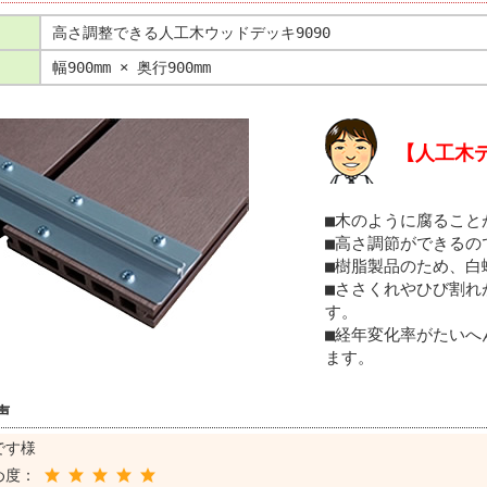
:
高さ調整できる人工木ウッドデッキ9090
:
幅900mm × 奥行900mm
【人工木
■木のように腐ること
■高さ調節ができるの
■樹脂製品のため、白
■ささくれやひび割れ
す。
■経年変化率がたいへ
ます。
声
です様
め度：