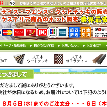
イページ・新規登録
初めてのお客様
お問い合わせ
お客様の声
具
人工木
人工木
ズ加工
ウッドデッキ
格子ラティス