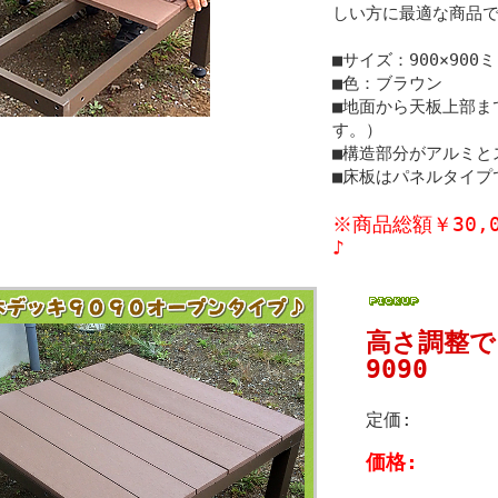
しい方に最適な商品
■サイズ：900×900
■色：ブラウン
■地面から天板上部ま
す。）
■構造部分がアルミと
■床板はパネルタイプ
※商品総額￥30,
♪
高さ調整で
9090
定価:
価格: