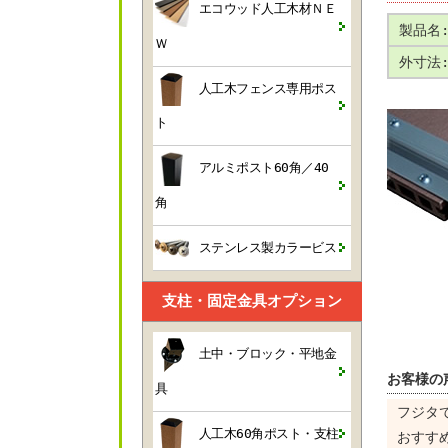
エコウッド人工木材ＮＥ
製品名
Ｗ
外寸法
人工木フェンス専用ポス
ト
アルミポスト60角／40
角
ステンレス製カラービス
支柱・固定金具オプション
土中・ブロック・平地金
お客様の
具
フジタ
人工木60角ポスト・支柱
おすす