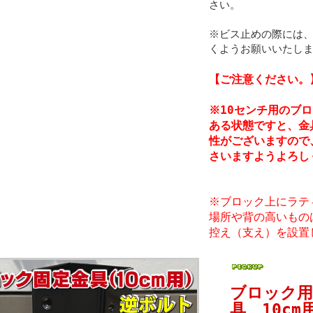
さい。
※ビス止めの際には
くようお願いいたし
【ご注意ください。
※10センチ用のブ
ある状態ですと、金
性がございますので
さいますようよろし
※ブロック上にラテ
場所や背の高いもの
控え（支え）を設置
ブロック用
具 10c