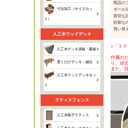
既設の
寸法加工（サイズカッ
ポール
親切な
ト）
鉄製な
買い替
人工木ウッドデッキ
↓「１
人工木デッキ床板・幕板
付属のビ
置くだけデッキ・縁台
り、頑
また、
人工木ウッドデッキセッ
ト
ラティスフェンス
人工木格子ラティス