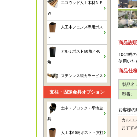
エコウッド人工木材ＮＥ
Ｗ
人工木フェンス専用ポス
ト
商品説
アルミポスト60角／40
10cm
使用いた
角
商品仕
ステンレス製カラービス
製品名
支柱・固定金具オプション
型番:
土中・ブロック・平地金
お客様の
具
カルロ
おすす
人工木60角ポスト・支柱