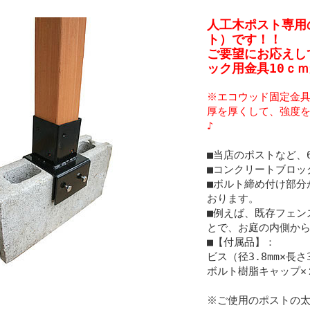
人工木ポスト専用
ト）です！！
ご要望にお応えし
ック用金具10ｃ
※エコウッド固定金
厚を厚くして、強度
♪
■当店のポストなど、
■コンクリートブロッ
■ボルト締め付け部分
おります。
■例えば、既存フェン
とで、お庭の内側か
■【付属品】：
ビス（径3.8mm×長さ
ボルト樹脂キャップ×
※ご使用のポストの