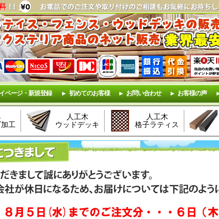
イページ・新規登録
初めてのお客様
お問い合わせ
お客様の声
具
人工木
人工木
ズ加工
ウッドデッキ
格子ラティス