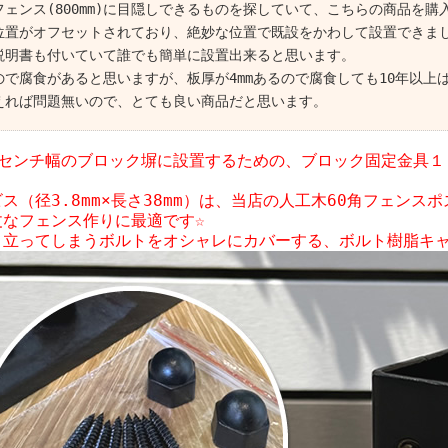
フェンス(800mm)に目隠しできるものを探していて、こちらの商品を購
位置がオフセットされており、絶妙な位置で既設をかわして設置できま
説明書も付いていて誰でも簡単に設置出来ると思います。
ので腐食があると思いますが、板厚が4mmあるので腐食しても10年以上
えれば問題無いので、とても良い商品だと思います。
０センチ幅のブロック塀に設置するための、ブロック固定金具１
ス（径3.8mm×長さ38mm）は、当店の人工木60角フェン
丈なフェンス作りに最適です☆
目立ってしまうボルトをオシャレにカバーする、ボルト樹脂キ