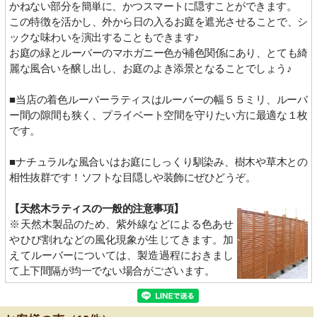
かねない部分を簡単に、かつスマートに隠すことができます。
この特徴を活かし、外から日の入るお庭を遮光させることで、シ
ックな味わいを演出することもできます♪
お庭の緑とルーバーのマホガニー色が補色関係にあり、とても綺
麗な風合いを醸し出し、お庭のよき添景となることでしょう♪
■当店の着色ルーバーラティスはルーバーの幅５５ミリ、ルーバ
ー間の隙間も狭く、プライベート空間を守りたい方に最適な１枚
です。
■ナチュラルな風合いはお庭にしっくり馴染み、樹木や草木との
相性抜群です！ソフトな目隠しや装飾にぜひどうぞ。
【天然木ラティスの一般的注意事項】
※天然木製品のため、紫外線などによる色あせ
やひび割れなどの風化現象が生じてきます。加
えてルーバーについては、製造過程におきまし
て上下間隔が均一でない場合がございます。