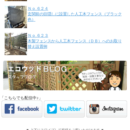
Ｎｏ.６２４
玄関前の目隠しに設置した人工木フェンス（ブラック
色）
Ｎｏ.６２３
木製フェンスから人工木フェンス（ＤＢ）へのお取り
替え設置例
「こちらでも配信中♪」
▼ 上下にスワイプして投稿をご覧いただけます ▼