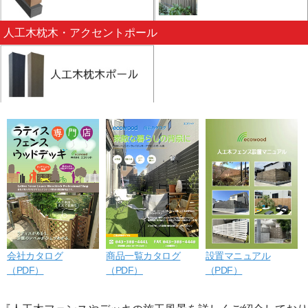
人工木枕木・アクセントポール
会社カタログ
商品一覧カタログ
設置マニュアル
（PDF）
（PDF）
（PDF）