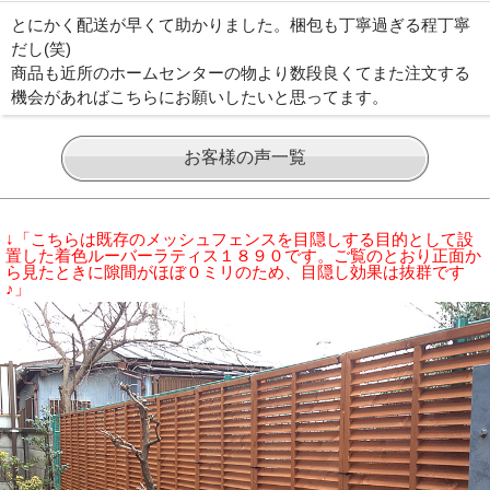
とにかく配送が早くて助かりました。梱包も丁寧過ぎる程丁寧
だし(笑)
商品も近所のホームセンターの物より数段良くてまた注文する
機会があればこちらにお願いしたいと思ってます。
お客様の声一覧
↓「こちらは既存のメッシュフェンスを目隠しする目的として設
置した着色ルーバーラティス１８９０です。ご覧のとおり正面か
ら見たときに隙間がほぼ０ミリのため、目隠し効果は抜群です
♪」