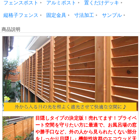
フェンスポスト
アルミポスト
置くだけデッキ
縦格子フェンス
固定金具
寸法加工
サンプル
商品説明
目隠しタイプの決定版！売れてます！プライベ
ート空間を守りたい方に最適で、お風呂場の窓
や勝手口など、外の人から見られたくない部分
をしっかり目隠し♪ 機能性抜群のエコウッド天