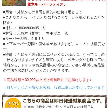
然木ルーバーラティス。
■用途 ：外部からの目隠し目的の仕切り用として
■こんなことも ：ベランダに貼ることで下から覗かれることを
防止♪
■寸法 ：1800×900×35ミリ
■材質 ：天然木（杉材） マホガニー色
■ルーバーの幅：５５ミリ
■上下ルーバー隙間：個体差がありますが、０～５ミリ程度で
す。
■特徴 ：とにかく外部には見せたくない場合に、うってつけの
１枚となります♪サイズも豊富にあり、ベランダやお庭の広い
場所から、トイレやお風呂場の小窓など、小さい場所にも最適
の寸法をお選びいただくことができます。
※商品総額￥30,000以上で送料無料にてお届けします♪
→取り付けにご不安なお客様、設置工事もお受けしております
♪