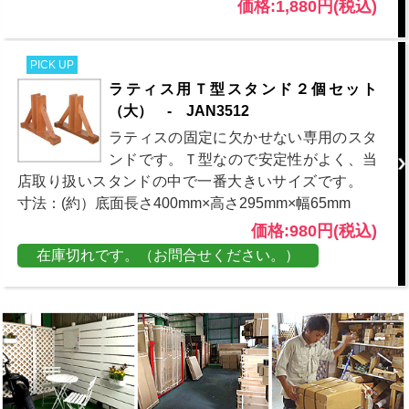
価格:1,880円(税込)
PICK UP
ラティス用Ｔ型スタンド２個セット
（大） - JAN3512
ラティスの固定に欠かせない専用のスタ
ンドです。Ｔ型なので安定性がよく、当
店取り扱いスタンドの中で一番大きいサイズです。
寸法：(約）底面長さ400mm×高さ295mm×幅65mm
価格:980円(税込)
在庫切れです。（お問合せください。）