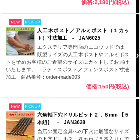
価格:2,180円(税込)
NEW
PICK UP
人工木ポスト／アルミポスト（１カッ
ト）寸法加工 - JAN6025
エクステリア専門店のエコウッドでは、
既製サイズの人工木ポストやアルミポス
トを予めお客様のご希望のサイズにカットしてお届け
いたします。 ラティスポスト／フェンスポスト寸法
加工 商品番号：order-made003
価格:150円(税込)
NEW
PICK UP
六角軸下穴ドリルビット２．８mm 【５
本組】 - JAN3628
当店の固定金具への下穴に最適なサイズ
の下穴ドリル２．８ｍｍ（５本入り）で