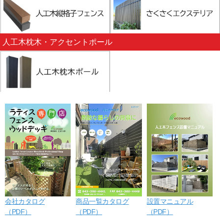
人工木枕木・アクセントポール
会社カタログ
商品一覧カタログ
設置マニュアル
（PDF）
（PDF）
（PDF）