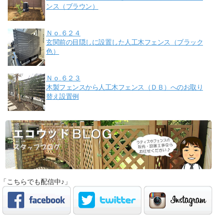
ンス（ブラウン）
Ｎｏ.６２４
玄関前の目隠しに設置した人工木フェンス（ブラック
色）
Ｎｏ.６２３
木製フェンスから人工木フェンス（ＤＢ）へのお取り
替え設置例
「こちらでも配信中♪」