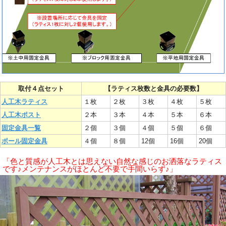
取付４点セット
【ラティス枚数と金具の必要数】
人工木ラティス
１枚
２枚
３枚
４枚
５枚
人工木ポスト
２本
３本
４本
５本
６本
固定金具一覧
２個
３個
４個
５個
６個
ポール固定金具
４個
８個
12個
16個
20個
「色と質感が人工木とは思えない自然な感じのお洒落なラティス
です♪メンテナンスがほとんど不要で手間いらず♪」