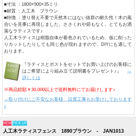
■寸法 ：1800×900×35ミリ
■材質 ：人工木 ブラウン
■特徴 ：塗り替え不要で天然木にはない抜群の耐久性！木の風
合いを見事に再現しました。ささくれや節もなく、とてもお洒
落なラティスです♪
人工木ラティスは樹脂自体が着色されているため、仮に削った
りカットしたりしても同じ色が現れますので、DIYにも適して
おります。
『ラティスとポストをセットでお買い上げのお客様に
はご希望により組み立て説明書をプレゼント♪』
→
詳しくは
※商品総額￥30,000以上で送料無料にてお届けします♪
→取り付けにご不安なお客様、設置工事もお受けしております
♪
NEW
PICK UP
人工木ラティスフェンス 1890ブラウン - JAN1013