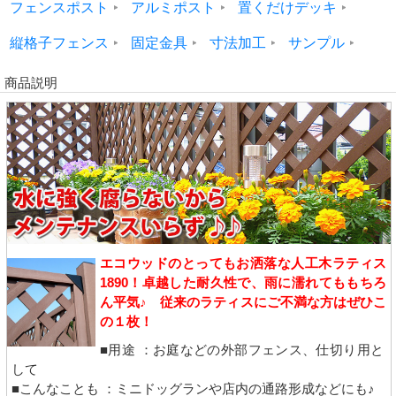
フェンスポスト
アルミポスト
置くだけデッキ
縦格子フェンス
固定金具
寸法加工
サンプル
商品説明
エコウッドのとってもお洒落な人工木ラティス
1890！卓越した耐久性で、雨に濡れてももちろ
ん平気♪ 従来のラティスにご不満な方はぜひこ
の１枚！
■用途 ：お庭などの外部フェンス、仕切り用と
して
■こんなことも ：ミニドッグランや店内の通路形成などにも♪