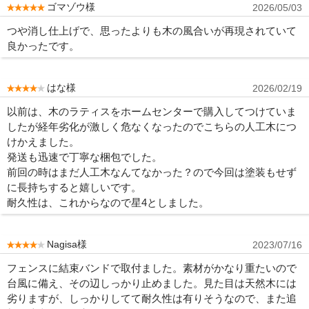
ゴマゾウ様
2026/05/03
つや消し仕上げで、思ったよりも木の風合いが再現されていて
良かったです。
はな様
2026/02/19
以前は、木のラティスをホームセンターで購入してつけていま
したが経年劣化が激しく危なくなったのでこちらの人工木につ
けかえました。
発送も迅速で丁寧な梱包でした。
前回の時はまだ人工木なんてなかった？ので今回は塗装もせず
に長持ちすると嬉しいです。
耐久性は、これからなので星4としました。
Nagisa様
2023/07/16
フェンスに結束バンドで取付ました。素材がかなり重たいので
台風に備え、その辺しっかり止めました。見た目は天然木には
劣りますが、しっかりしてて耐久性は有りそうなので、また追