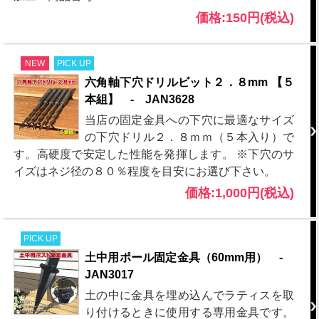
価格:150円(税込)
NEW
PICK UP
六角軸下穴ドリルビット２．８mm 【５
本組】 - JAN3628
当店の固定金具への下穴に最適なサイズ
の下穴ドリル２．８ｍｍ（５本入り）で
す。高硬度で安定した性能を発揮します。 ※下穴のサ
イズはネジ径の８０％程度を目安にお選び下さい。
価格:1,000円(税込)
PICK UP
土中用ポール固定金具（60mm用） -
JAN3017
土の中に金具を埋め込んでラティスを取
り付けるときに使用する専用金具です。