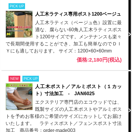
PICK UP
人工木ラティス専用ポスト1200ベージュ
人工木ラティス（ベージュ色）設置に最
適な、腐らない60角人工木ラティスポス
ト1200サイズです。メンテナンスも楽々
で長期間使用することができ、加工も簡単なのでＤＩ
Ｙにも適しております。 サイズ：1200×60×60mm
価格:2,180円(税込)
NEW
PICK UP
人工木ポスト／アルミポスト（１カッ
ト）寸法加工 - JAN6025
エクステリア専門店のエコウッドでは、
既製サイズの人工木ポストやアルミポス
トを予めお客様のご希望のサイズにカットしてお届け
いたします。 ラティスポスト／フェンスポスト寸法
加工 商品番号：order-made003