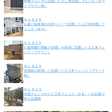
外構フェンスに設置した人工木目隠しフェンス（ダー
クブラウン色）
Ｎｏ.６２６
お庭と駐車場の仕切りとして設置した人工木目隠しフ
ェンス（ＷＨ）
Ｎｏ.６２５
お庭周囲の景観と目隠しを目的に設置した人工木フェ
ンス（ブラウン）
Ｎｏ.６２４
玄関前の目隠しに設置した人工木フェンス（ブラック
色）
Ｎｏ.６２３
木製フェンスから人工木フェンス（ＤＢ）へのお取り
替え設置例