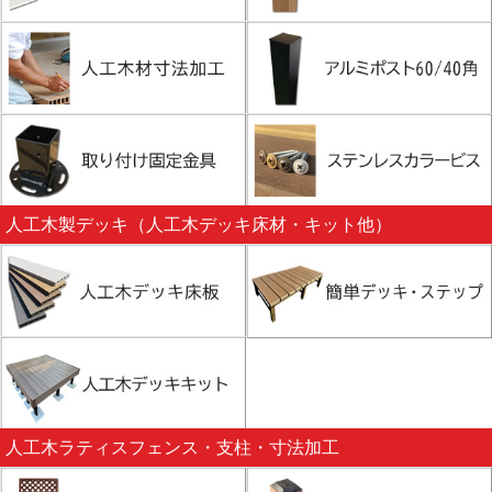
人工木製デッキ（人工木デッキ床材・キット他）
人工木ラティスフェンス・支柱・寸法加工