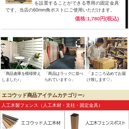
を設置することができる専用の固定金具
です。当店の60mm角ポストにご使用いただけます。
価格:1,780円(税込)
「商品倉庫を模様替え
「商品はラックに並べ
「まごころ込めてお届
しました♪」
られています☆」
け致します♡」
エコウッド商品アイテムカテゴリー♪
人工木製フェンス（人工木材・支柱・固定金具）