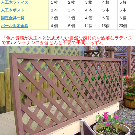
人工木ラティス
１枚
２枚
３枚
４枚
５枚
人工木ポスト
２本
３本
４本
５本
６本
固定金具一覧
２個
３個
４個
５個
６個
ポール固定金具
４個
８個
12個
16個
20個
「色と質感が人工木とは思えない自然な感じのお洒落なラティス
です♪メンテナンスがほとんど不要で手間いらず♪」