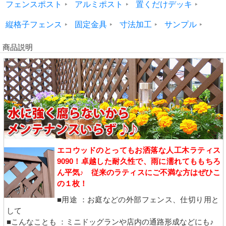
フェンスポスト
アルミポスト
置くだけデッキ
縦格子フェンス
固定金具
寸法加工
サンプル
商品説明
エコウッドのとってもお洒落な人工木ラティス
9090！卓越した耐久性で、雨に濡れてももちろ
ん平気♪ 従来のラティスにご不満な方はぜひこ
の１枚！
■用途 ：お庭などの外部フェンス、仕切り用と
して
■こんなことも ：ミニドッグランや店内の通路形成などにも♪