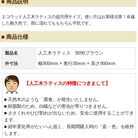
■ 商品説明
エコウッド人工木ラティスの超汎用サイズ。使い方はお客様次第！卓越
した耐久性で、雨に濡れてももちろん平気です。
■ 商品仕様
人工木ラティス 9090ブラウン
製品名
幅900mm × 奥行35mm × 高さ900mm
外寸法
【人工木ラティスの特徴につきまして】
■ 天然木のような「腐食」が発生いたしません。
■ 樹脂製のため、白蟻などの害虫が寄りつきません。
■ ささくれやひび割れが出ないため、安全に使用することができ
ます。
■ 経年変化率がたいへん低く、長期間購入時の「姿・色」を維持
します。