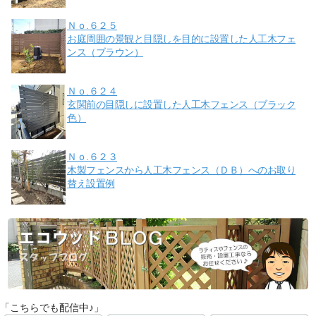
Ｎｏ.６２５
お庭周囲の景観と目隠しを目的に設置した人工木フェ
ンス（ブラウン）
Ｎｏ.６２４
玄関前の目隠しに設置した人工木フェンス（ブラック
色）
Ｎｏ.６２３
木製フェンスから人工木フェンス（ＤＢ）へのお取り
替え設置例
「こちらでも配信中♪」