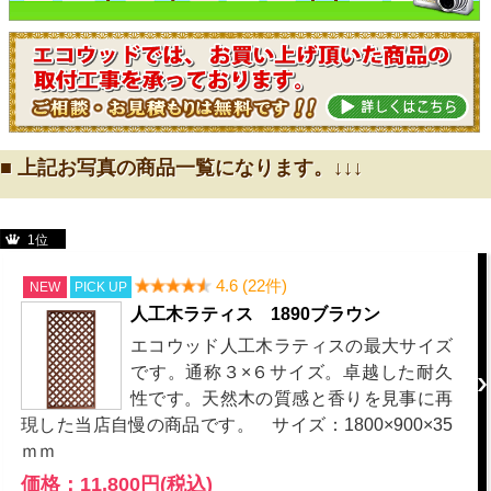
■ 上記お写真の商品一覧になります。↓↓↓
1位
4.6 (22件)
NEW
PICK UP
人工木ラティス 1890ブラウン
エコウッド人工木ラティスの最大サイズ
です。通称３×６サイズ。卓越した耐久
性です。天然木の質感と香りを見事に再
現した当店自慢の商品です。 サイズ：1800×900×35
ｍｍ
価格：11,800円(税込)