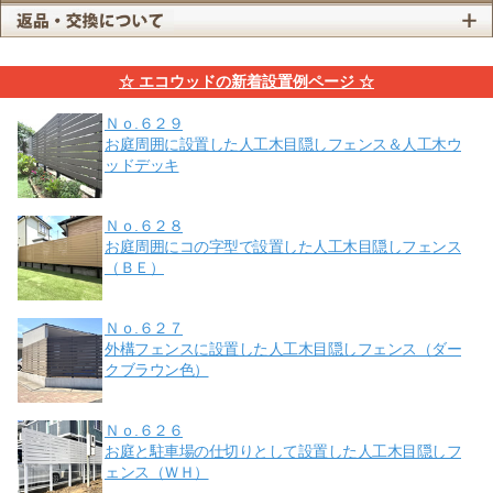
☆ エコウッドの新着設置例ページ ☆
Ｎｏ.６２９
お庭周囲に設置した人工木目隠しフェンス＆人工木ウ
ッドデッキ
Ｎｏ.６２８
お庭周囲にコの字型で設置した人工木目隠しフェンス
（ＢＥ）
Ｎｏ.６２７
外構フェンスに設置した人工木目隠しフェンス（ダー
クブラウン色）
Ｎｏ.６２６
お庭と駐車場の仕切りとして設置した人工木目隠しフ
ェンス（ＷＨ）