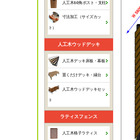
人工木60角ポスト・支柱
寸法加工（サイズカッ
ト）
人工木ウッドデッキ
人工木デッキ床板・幕板
置くだけデッキ・縁台
人工木ウッドデッキセッ
ト
ラティスフェンス
人工木格子ラティス