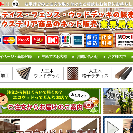
イページ・新規登録
初めてのお客様
お問い合わせ
お客様の声
具
人工木
人工木
ズ加工
ウッドデッキ
格子ラティス