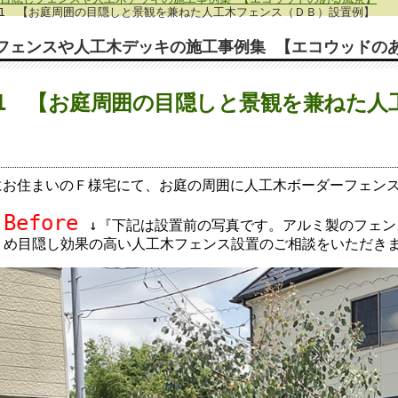
601 【お庭周囲の目隠しと景観を兼ねた人工木フェンス（ＤＢ）設置例】
フェンスや人工木デッキの施工事例集 【エコウッドの
601 【お庭周囲の目隠しと景観を兼ねた
にお住まいのＦ様宅にて、お庭の周囲に人工木ボーダーフェン
Before
↓『下記は設置前の写真です。アルミ製のフェ
め目隠し効果の高い人工木フェンス設置のご相談をいただきま