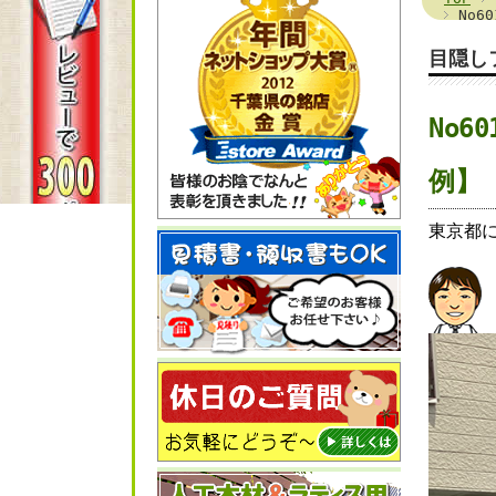
No
目隠し
No
例】
東京都