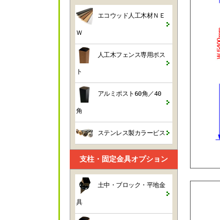
エコウッド人工木材ＮＥ
Ｗ
人工木フェンス専用ポス
ト
アルミポスト60角／40
角
ステンレス製カラービス
支柱・固定金具オプション
土中・ブロック・平地金
具