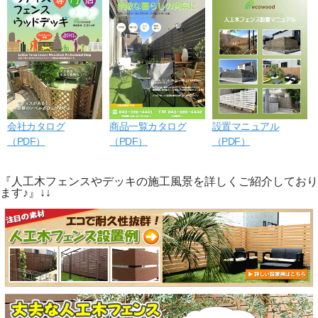
会社カタログ
商品一覧カタログ
設置マニュアル
（PDF）
（PDF）
（PDF）
『人工木フェンスやデッキの施工風景を詳しくご紹介しており
ます♪』↓↓