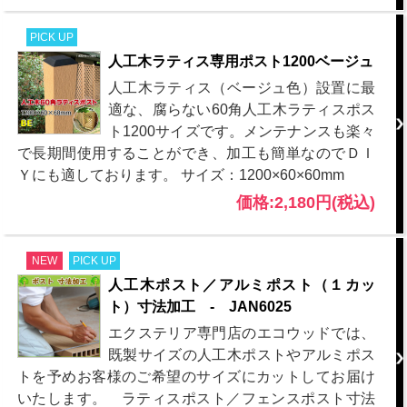
PICK UP
人工木ラティス専用ポスト1200ベージュ
人工木ラティス（ベージュ色）設置に最
適な、腐らない60角人工木ラティスポス
ト1200サイズです。メンテナンスも楽々
で長期間使用することができ、加工も簡単なのでＤＩ
Ｙにも適しております。 サイズ：1200×60×60mm
価格:2,180円(税込)
NEW
PICK UP
人工木ポスト／アルミポスト（１カッ
ト）寸法加工 - JAN6025
エクステリア専門店のエコウッドでは、
既製サイズの人工木ポストやアルミポス
トを予めお客様のご希望のサイズにカットしてお届け
いたします。 ラティスポスト／フェンスポスト寸法