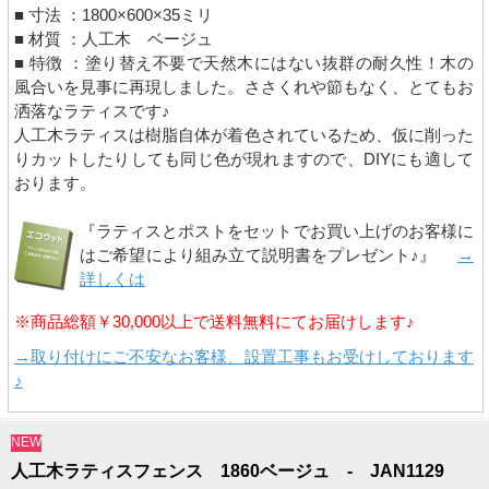
■ 寸法 ：1800×600×35ミリ
■ 材質 ：人工木 ベージュ
■ 特徴 ：塗り替え不要で天然木にはない抜群の耐久性！木の
風合いを見事に再現しました。ささくれや節もなく、とてもお
洒落なラティスです♪
人工木ラティスは樹脂自体が着色されているため、仮に削った
りカットしたりしても同じ色が現れますので、DIYにも適して
おります。
『ラティスとポストをセットでお買い上げのお客様に
はご希望により組み立て説明書をプレゼント♪』
→
詳しくは
※商品総額￥30,000以上で送料無料にてお届けします♪
→取り付けにご不安なお客様、設置工事もお受けしております
♪
NEW
人工木ラティスフェンス 1860ベージュ - JAN1129