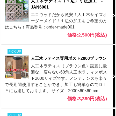
人工木ラティス（１辺）寸法加工 -
JAN6001
エコウッドだから激安！人工木サイズオ
ーダーメイド！１辺の加工をご希望の方
はこちら！商品番号：order-made001
価格:2,500円(税込)
PICK UP
人工木ラティス専用ポスト2000ブラウン
人工木ラティス（ブラウン色）設置に最
適な、腐らない60角人工木ラティスポス
ト2000サイズです。メンテナンスも楽々
で長期間使用することができ、加工も簡単なのでＤＩ
Ｙにも適しております。 サイズ：2000×60×60mm
価格:3,380円(税込)
PICK UP