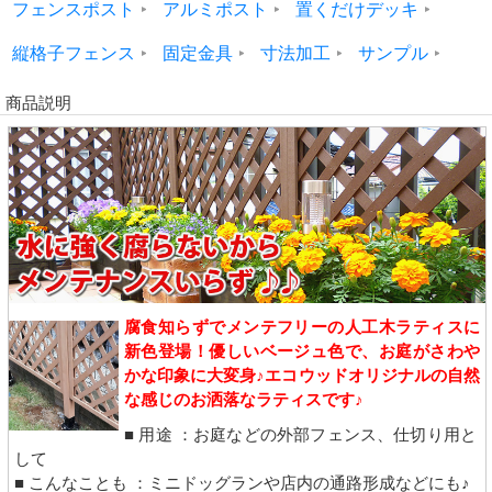
フェンスポスト
アルミポスト
置くだけデッキ
縦格子フェンス
固定金具
寸法加工
サンプル
商品説明
腐食知らずでメンテフリーの人工木ラティスに
新色登場！優しいベージュ色で、お庭がさわや
かな印象に大変身♪エコウッドオリジナルの自然
な感じのお洒落なラティスです♪
■ 用途 ：お庭などの外部フェンス、仕切り用と
して
■ こんなことも ：ミニドッグランや店内の通路形成などにも♪