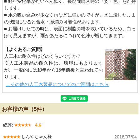
■ 経年変化率がたいへん低く、長期間購入時の「姿・色」を維持
します。
■ 水の吸い込みが少なく雨などに強いのですが、水に浸したまま
の状態になると含水・膨潤の可能性があります。
■ お届けしたての時は、表面に樹脂の粉を吹いているため、白っ
ぽく見えますが、雨があたるにつれて色味が増してきます。
【よくあるご質問】
人工木の耐久性はどのくらいですか？
※人工木製品の耐久性は、環境にもよります
が、一般的には10年から15年前後と言われてお
ります。
→その他の人工木製品についてのご質問はこちら
お客様の声（5件）
総評:
4.6
しんやちゃん様
2018/07/04