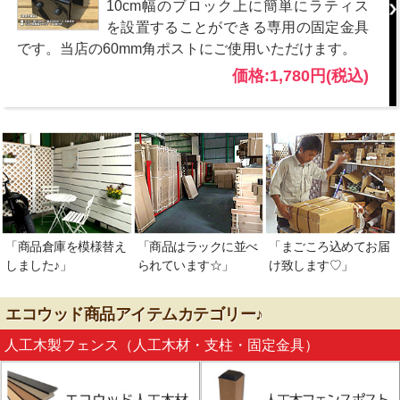
10cm幅のブロック上に簡単にラティス
を設置することができる専用の固定金具
です。当店の60mm角ポストにご使用いただけます。
価格:1,780円(税込)
「商品倉庫を模様替え
「商品はラックに並べ
「まごころ込めてお届
しました♪」
られています☆」
け致します♡」
エコウッド商品アイテムカテゴリー♪
人工木製フェンス（人工木材・支柱・固定金具）