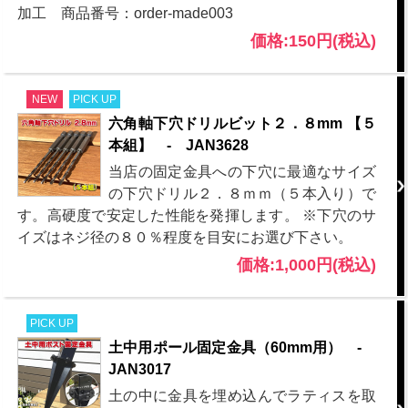
加工 商品番号：order-made003
価格:150円(税込)
NEW
PICK UP
六角軸下穴ドリルビット２．８mm 【５
本組】 - JAN3628
当店の固定金具への下穴に最適なサイズ
の下穴ドリル２．８ｍｍ（５本入り）で
す。高硬度で安定した性能を発揮します。 ※下穴のサ
イズはネジ径の８０％程度を目安にお選び下さい。
価格:1,000円(税込)
PICK UP
土中用ポール固定金具（60mm用） -
JAN3017
土の中に金具を埋め込んでラティスを取