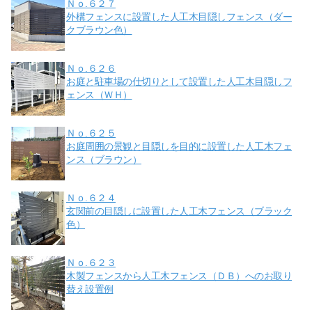
Ｎｏ.６２７
外構フェンスに設置した人工木目隠しフェンス（ダー
クブラウン色）
Ｎｏ.６２６
お庭と駐車場の仕切りとして設置した人工木目隠しフ
ェンス（ＷＨ）
Ｎｏ.６２５
お庭周囲の景観と目隠しを目的に設置した人工木フェ
ンス（ブラウン）
Ｎｏ.６２４
玄関前の目隠しに設置した人工木フェンス（ブラック
色）
Ｎｏ.６２３
木製フェンスから人工木フェンス（ＤＢ）へのお取り
替え設置例