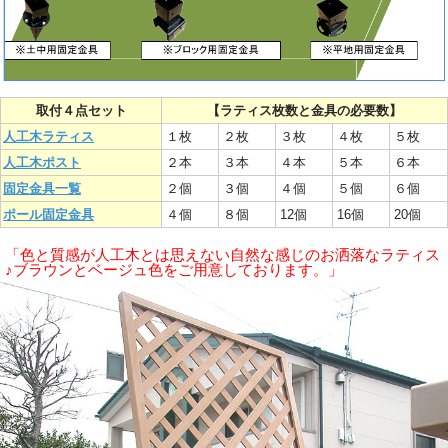
取付４点セット
【ラティス枚数と金具の必要数】
人工木ラティス
１枚
２枚
３枚
４枚
５枚
人工木ポスト
２本
３本
４本
５本
６本
固定金具一覧
２個
３個
４個
５個
６個
ポール固定金具
４個
８個
12個
16個
20個
「色と質感が人工木とは思えない自然な感じのお洒落なラティス
♪ブラウンとベージュ色をご用意しております。」