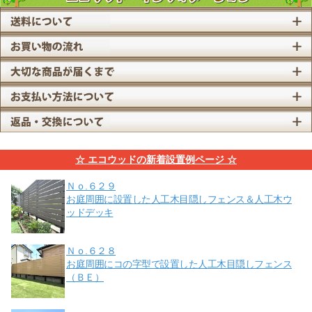
☆ エコウッドの新着設置例ページ ☆
Ｎｏ.６２９
お庭周囲に設置した人工木目隠しフェンス＆人工木ウ
ッドデッキ
Ｎｏ.６２８
お庭周囲にコの字型で設置した人工木目隠しフェンス
（ＢＥ）